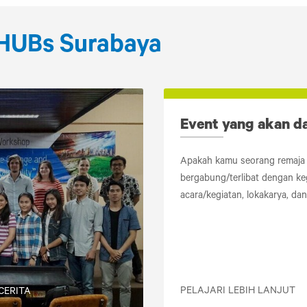
 HUBs Surabaya
Event yang akan d
Apakah kamu seorang remaja 
bergabung/terlibat dengan keg
acara/kegiatan, lokakarya, da
PELAJARI LEBIH LANJUT
CERITA