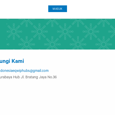
MASUK
ungi Kami
ndonesiaeqwiphubs@gmail.com
urabaya Hub Jl. Bratang Jaya No.36