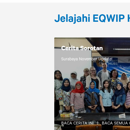
Jelajahi EQWIP
Cerita Sorotan
Surabaya November Update!
BACA CERITA INI
|
BACA SEMUA 