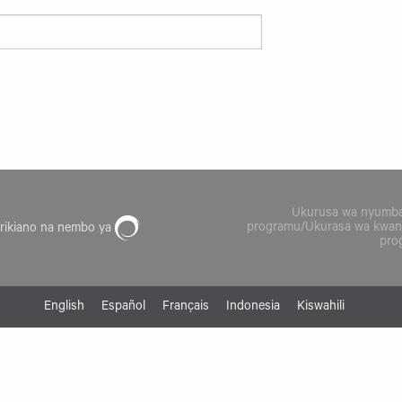
Ukurusa wa nyumba
programu/Ukurasa wa kwan
rikiano na nembo ya
pro
English
Español
Français
Indonesia
Kiswahili