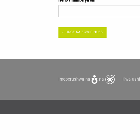
Neno / namba ya siri
JIUNGE NA EQWIP HUBS
Imeperushwa na
na
Kwa ushi