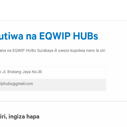
utiwa na EQWIP HUBs
iliana na EQWIP HUBs Surabaya ili uweze kupokea neno la siri
 Jl. Bratang Jaya No.36
wiphubs@gmail.com
ri, ingiza hapa