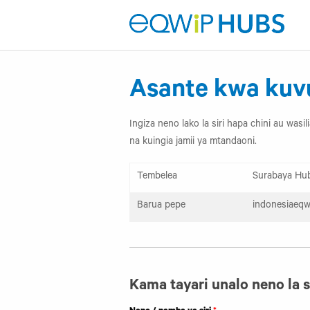
Asante kwa kuv
Ingiza neno lako la siri hapa chini au was
na kuingia jamii ya mtandaoni.
Tembelea
Surabaya Hub
Barua pepe
indonesiaeq
Kama tayari unalo neno la si